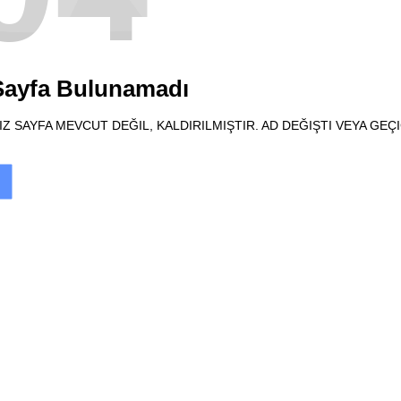
 Sayfa Bulunamadı
Z SAYFA MEVCUT DEĞIL, KALDIRILMIŞTIR. AD DEĞIŞTI VEYA GEÇ