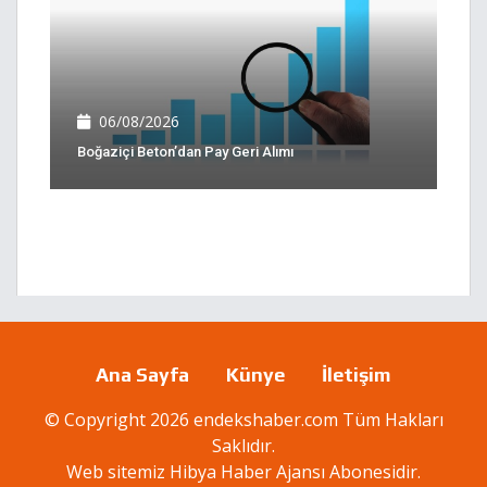
06/08/2026
Boğaziçi Beton’dan Pay Geri Alımı
Ana Sayfa
Künye
İletişim
© Copyright 2026 endekshaber.com Tüm Hakları
Saklıdır.
Web sitemiz
Hibya Haber Ajansı
Abonesidir.