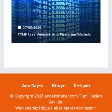
07/08/2026
TCMB Rezervlerindeki Artış Piyasaların Odağında
Ana Sayfa
Künye
İletişim
© Copyright 2026 endekshaber.com Tüm Hakları
Saklıdır.
Web sitemiz
Hibya Haber Ajansı
Abonesidir.