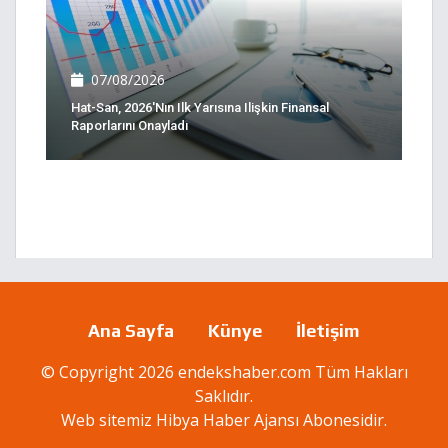
07/08/2026
Hat-San, 2026'nın Ilk Yarısına Ilişkin Finansal
Raporlarını Onayladı
Ana Sayfa
Künye
İletişim
© Copyright 2026 endekshaber.com Tüm Hakları
Saklıdır.
Web sitemiz
Hibya Haber Ajansı
Abonesidir.