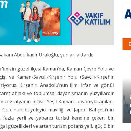
kanı Abdulkadir Uraloğlu, şunları aktardı:
hir’imizin güzel ilçesi Kaman’da, Kaman Çevre Yolu ve
i ve Kaman-Savcılı-Kırşehir Yolu (Savcılı-Kırşehir
iriyoruz. Kırşehir, Anadolu’nun ilim, irfan ve gönül
caret ahlakı ve toplumsal dayanışmanın yüzyıllardır
im coğrafyanın incisi. 'Yeşil Kaman' unvanıyla anılan,
aj Gölü’nün büyüleyici maviliği ve Japon Bahçesi’nin
fazla yerli ve yabancı turisti kendine çeken bir
ğal güzellikleri ve artan turizm potansiyeli, güçlü bir