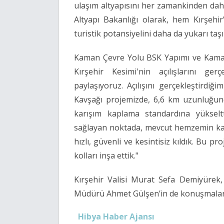
ulaşım altyapısını her zamankinden dah
Altyapı Bakanlığı olarak, hem Kırşehi
turistik potansiyelini daha da yukarı taş
Kaman Çevre Yolu BSK Yapımı ve Kaman 
Kırşehir Kesimi'nin açılışlarını ge
paylaşıyoruz. Açılışını gerçekleştird
Kavşağı projemizde, 6,6 km uzunluğund
karışım kaplama standardına yükseltt
sağlayan noktada, mevcut hemzemin kav
hızlı, güvenli ve kesintisiz kıldık. Bu 
kolları inşa ettik."
Kırşehir Valisi Murat Sefa Demiyürek, 
Müdürü Ahmet Gülşen’in de konuşmalarının
Hibya Haber Ajansı