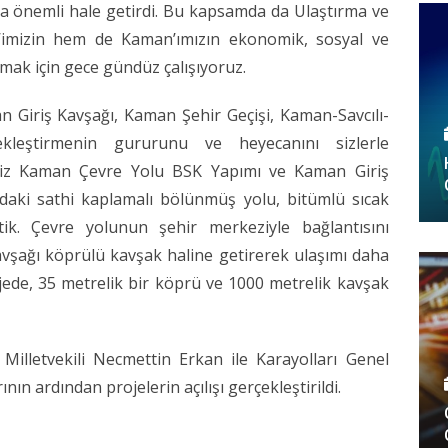
a önemli hale getirdi. Bu kapsamda da Ulaştırma ve
r’imizin hem de Kaman’ımızın ekonomik, sosyal ve
ımak için gece gündüz çalışıyoruz.
Giriş Kavşağı, Kaman Şehir Geçişi, Kaman-Savcılı-
rçekleştirmenin gururunu ve heyecanını sizlerle
iğimiz Kaman Çevre Yolu BSK Yapımı ve Kaman Giriş
aki sathi kaplamalı bölünmüş yolu, bitümlü sıcak
ik. Çevre yolunun şehir merkeziyle bağlantısını
şağı köprülü kavşak haline getirerek ulaşımı daha
projede, 35 metrelik bir köprü ve 1000 metrelik kavşak
Milletvekili Necmettin Erkan ile Karayolları Genel
 ardından projelerin açılışı gerçekleştirildi.