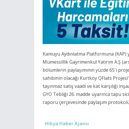
Kamuyu Aydınlatma Platformuna (KAP) yap
Mümessillik Gayrimenkul Yatırım A.Ş (ars
bölümlerin paylaşımının yüzde 65'i proje g
sahibinin olacağı Kurtköy QFlats Projesi
taşınmaz satış vaadi ve kat karşılığı inşa
GYO Tebliği 26. madde uyarınca tapu sici
raporu çerçevesinde paylaşım protokolü i
Hibya Haber Ajansı