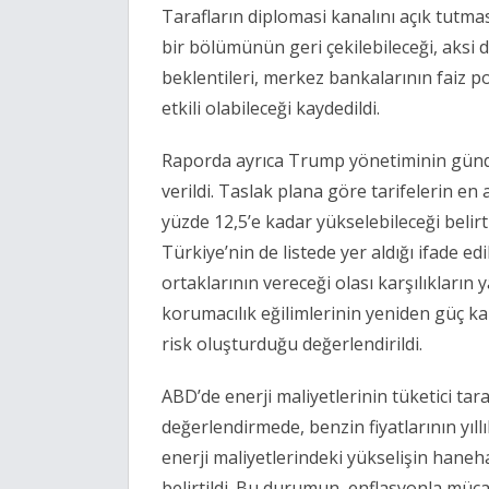
Tarafların diplomasi kanalını açık tutmas
bir bölümünün geri çekilebileceği, aksi 
beklentileri, merkez bankalarının faiz p
etkili olabileceği kaydedildi.
Raporda ayrıca Trump yönetiminin günde
verildi. Taslak plana göre tarifelerin en
yüzde 12,5’e kadar yükselebileceği belirti
Türkiye’nin de listede yer aldığı ifade ed
ortaklarının vereceği olası karşılıkların 
korumacılık eğilimlerinin yeniden güç 
risk oluşturduğu değerlendirildi.
ABD’de enerji maliyetlerinin tüketici ta
değerlendirmede, benzin fiyatlarının yıl
enerji maliyetlerindeki yükselişin haneh
belirtildi. Bu durumun, enflasyonla müc