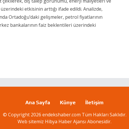
çekilerek, dış talep görünümü, enerji maliyetleri ve
erindeki etkisinin arttığı ifade edildi. Analizde,
a Ortadoğu’daki gelişmeler, petrol fiyatlarının
kez bankalarının faiz beklentileri üzerindeki
Ana Sayfa
Künye
İletişim
© Copyright 2026 endekshaber.com Tüm Hakları Saklıdır.
Web sitemiz
Hibya Haber Ajansı
Abonesidir.