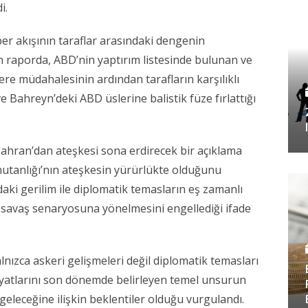
i.
r akışının taraflar arasındaki dengenin
n raporda, ABD’nin yaptırım listesinde bulunan ve
kere müdahalesinin ardından tarafların karşılıklı
 ve Bahreyn’deki ABD üslerine balistik füze fırlattığı
hran’dan ateşkesi sona erdirecek bir açıklama
utanlığı’nın ateşkesin yürürlükte olduğunu
aki gerilim ile diplomatik temasların eş zamanlı
 savaş senaryosuna yönelmesini engellediği ifade
alnızca askeri gelişmeleri değil diplomatik temasları
 fiyatlarını son dönemde belirleyen temel unsurun
eleceğine ilişkin beklentiler olduğu vurgulandı.