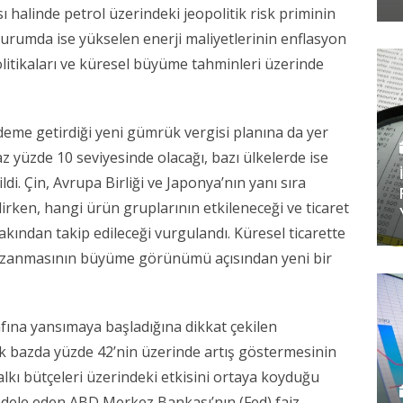
ı halinde petrol üzerindeki jeopolitik risk priminin
durumda ise yükselen enerji maliyetlerinin enflasyon
olitikaları ve küresel büyüme tahminleri üzerinde
me getirdiği yeni gümrük vergisi planına da yer
 az yüzde 10 seviyesinde olacağı, bazı ülkelerde ise
ldi. Çin, Avrupa Birliği ve Japonya’nın yanı sıra
ilirken, hangi ürün gruplarının etkileneceği ve ticaret
yakından takip edileceği vurgulandı. Küresel ticarette
kazanmasının büyüme görünümü açısından yeni bir
rafına yansımaya başladığına dikkat çekilen
lık bazda yüzde 42’nin üzerinde artış göstermesinin
alkı bütçeleri üzerindeki etkisini ortaya koyduğu
adele eden ABD Merkez Bankası’nın (Fed) faiz