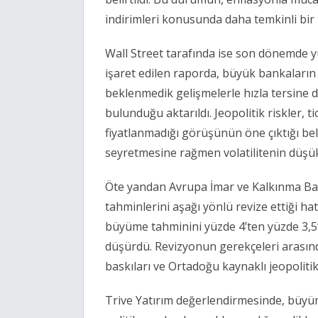
indirimleri konusunda daha temkinli bir
Wall Street tarafında ise son dönemde yü
işaret edilen raporda, büyük bankaların 
beklenmedik gelişmelerle hızla tersine
bulunduğu aktarıldı. Jeopolitik riskler, 
fiyatlanmadığı görüşünün öne çıktığı beli
seyretmesine rağmen volatilitenin düşük
Öte yandan Avrupa İmar ve Kalkınma Ban
tahminlerini aşağı yönlü revize ettiği hat
büyüme tahminini yüzde 4’ten yüzde 3,5’e
düşürdü. Revizyonun gerekçeleri arasında
baskıları ve Ortadoğu kaynaklı jeopolitik 
Trive Yatırım değerlendirmesinde, büyü