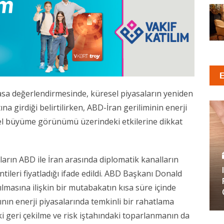
asa değerlendirmesinde, küresel piyasaların yeniden
na girdiği belirtilirken, ABD-İran geriliminin enerji
esel büyüme görünümü üzerindeki etkilerine dikkat
arın ABD ile İran arasında diplomatik kanalların
eri fiyatladığı ifade edildi. ABD Başkanı Donald
masına ilişkin bir mutabakatın kısa süre içinde
nın enerji piyasalarında temkinli bir rahatlama
daki geri çekilme ve risk iştahındaki toparlanmanın da