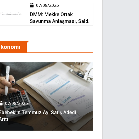
07/08/2026
DMM: Mekke Ortak
Savunma Anlaşması, Sald..
Ekonomi
07/08/2026
Ebebek'in Temmuz Ayı Satış Adedi
Arttı