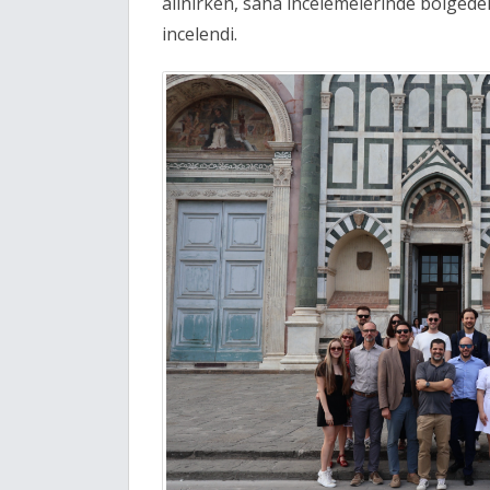
alınırken, saha incelemelerinde bölgedeki
incelendi.