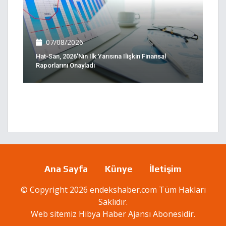
07/08/2026
Hat-San, 2026'nın Ilk Yarısına Ilişkin Finansal
Raporlarını Onayladı
Ana Sayfa
Künye
İletişim
© Copyright 2026 endekshaber.com Tüm Hakları
Saklıdır.
Web sitemiz
Hibya Haber Ajansı
Abonesidir.