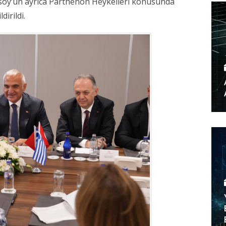
ı. Ersoy’un ayrıca Parthenon Heykelleri konusunda
dirildi.