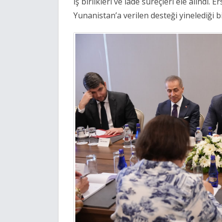
iş birlikleri ve iade süreçleri ele alınd
Yunanistan’a verilen desteği yinelediği bil