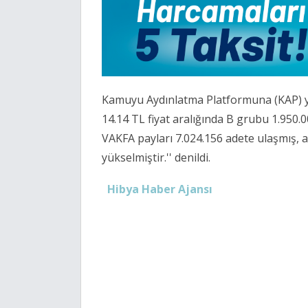
Kamuyu Aydınlatma Platformuna (KAP) yap
14.14 TL fiyat aralığında B grubu 1.950.0
VAKFA payları 7.024.156 adete ulaşmış, 
yükselmiştir.'' denildi.
Hibya Haber Ajansı