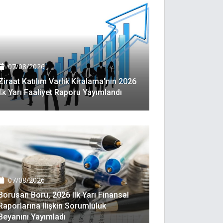
07/08/2026
Ziraat Katılım Varlık Kiralama'nın 2026
Ilk Yarı Faaliyet Raporu Yayımlandı
07/08/2026
Borusan Boru, 2026 Ilk Yarı Finansal
Raporlarına Ilişkin Sorumluluk
Beyanını Yayımladı