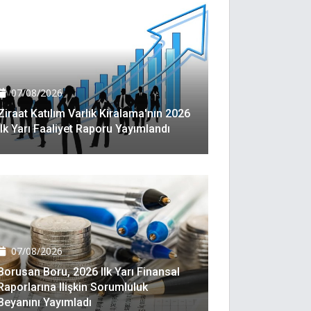
07/08/2026
Ziraat Katılım Varlık Kiralama'nın 2026
Ilk Yarı Faaliyet Raporu Yayımlandı
07/08/2026
Borusan Boru, 2026 Ilk Yarı Finansal
Raporlarına Ilişkin Sorumluluk
Beyanını Yayımladı