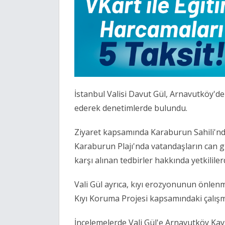
İstanbul Valisi Davut Gül, Arnavutköy'
ederek denetimlerde bulundu.
Ziyaret kapsamında Karaburun Sahili'nd
Karaburun Plajı'nda vatandaşların can 
karşı alınan tedbirler hakkında yetkililerd
Vali Gül ayrıca, kıyı erozyonunun önlen
Kıyı Koruma Projesi kapsamındaki çalış
İncelemelerde Vali Gül'e Arnavutköy K